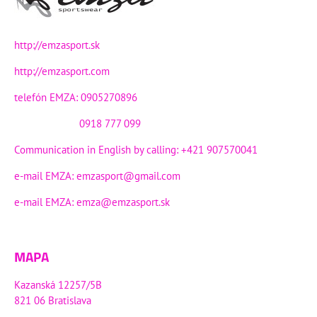
http://emzasport.sk
http://emzasport.com
telefón EMZA: 0905270896
0918 777 099
Communication in English by calling: +421 907570041
e-mail EMZA:
emzasport@gmail.com
e-mail EMZA:
emza@emzasport.sk
MAPA
Kazanská 12257/5B
821 06 Bratislava