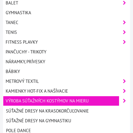
BALET
GYMNASTIKA
TANEC
TENIS
FITNESS PLAVKY
PANČUCHY - TRIKOTY
NÁRAMKY, PRÍVESKY
BÁBIKY
METROVÝ TEXTIL
KAMIENKY HOT-FIX A NAŠÍVACIE
VÝROBA SÚŤAŽNÝCH KOSTÝMOV NA MIERU
SÚŤAŽNÉ DRESY NA KRASOKORČUĽOVANIE
SÚŤAŽNÉ DRESY NA GYMNASTIKU
POLE DANCE