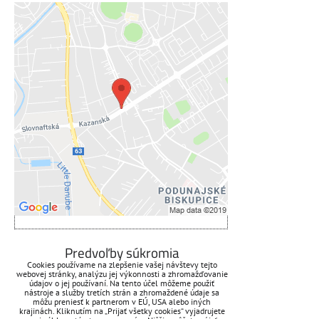
Externý obsah je blokovaný
Voľbami súkromia
Prajete si načítať externý obsah?
Povoliť tentokrát
Povoliť a zapamätať - súhlas s
druhom cookie: Funkčné
Otvoriť obsah v novom okne
ZAVOLÁME VÁM SPÄŤ
Predvoľby súkromia
Cookies používame na zlepšenie vašej návštevy tejto
webovej stránky, analýzu jej výkonnosti a zhromažďovanie
*
Váš telefón:
údajov o jej používaní. Na tento účel môžeme použiť
nástroje a služby tretích strán a zhromaždené údaje sa
môžu preniesť k partnerom v EÚ, USA alebo iných
krajinách. Kliknutím na „Prijať všetky cookies“ vyjadrujete