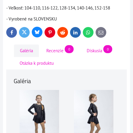
- Veľkosť: 104-110, 116-122, 128-134, 140-146, 152-158
- Vyrobené na SLOVENSKU
Bluesky
Twitter
Facebook
Pinterest
Reddit
LinkedIn
WhatsApp
E-
mail
0
0
Galéria
Recenzie
Diskusia
Otázka k produktu
Galéria