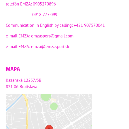
telefón EMZA: 0905270896
0918 777 099
Communication in English by calling: +421 907570041
e-mail EMZA:
emzasport@gmail.com
e-mail EMZA:
emza@emzasport.sk
MAPA
Kazanská 12257/5B
821 06 Bratislava
Externý obsah je blokovaný
Voľbami súkromia