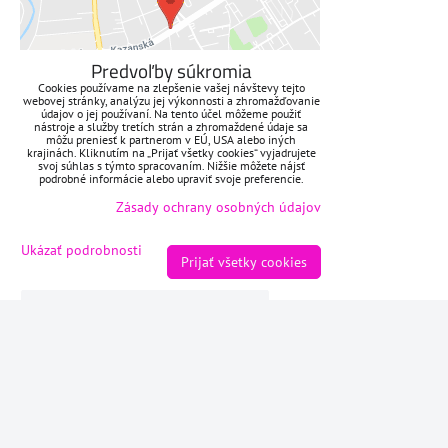
Prajete si načítať externý obsah?
Povoliť tentokrát
Predvoľby súkromia
Cookies používame na zlepšenie vašej návštevy tejto
Povoliť a zapamätať - súhlas s
webovej stránky, analýzu jej výkonnosti a zhromažďovanie
druhom cookie: Funkčné
údajov o jej používaní. Na tento účel môžeme použiť
nástroje a služby tretích strán a zhromaždené údaje sa
môžu preniesť k partnerom v EÚ, USA alebo iných
krajinách. Kliknutím na „Prijať všetky cookies“ vyjadrujete
Otvoriť obsah v novom okne
svoj súhlas s týmto spracovaním. Nižšie môžete nájsť
podrobné informácie alebo upraviť svoje preferencie.
Zásady ochrany osobných údajov
ZAVOLÁME VÁM SPÄŤ
Ukázať podrobnosti
Prijať všetky cookies
*
Váš telefón:
Odoslať
Predvoľby súkromia
Zásady ochrany osobných údajov
Vytvorené pomocou:
BiznisWeb.sk