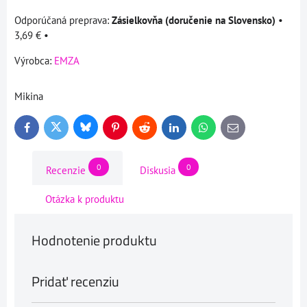
Zásielkovňa (doručenie na Slovensko)
•
3,69 €
•
Výrobca:
EMZA
Mikina
Bluesky
Twitter
Facebook
Pinterest
Reddit
LinkedIn
WhatsApp
E-
mail
0
0
Recenzie
Diskusia
Otázka k produktu
Hodnotenie produktu
Pridať recenziu