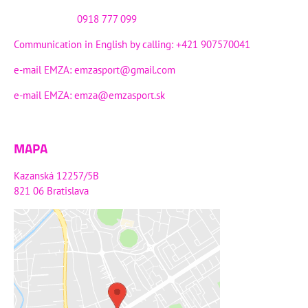
0918 777 099
Communication in English by calling: +421 907570041
e-mail EMZA:
emzasport@gmail.com
e-mail EMZA:
emza@emzasport.sk
MAPA
Kazanská 12257/5B
821 06 Bratislava
Externý obsah je blokovaný
Voľbami súkromia
Prajete si načítať externý obsah?