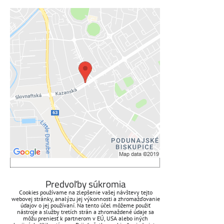
Externý obsah je blokovaný
Voľbami súkromia
Prajete si načítať externý obsah?
Povoliť tentokrát
Povoliť a zapamätať - súhlas s
druhom cookie: Funkčné
Otvoriť obsah v novom okne
ZAVOLÁME VÁM SPÄŤ
Predvoľby súkromia
Cookies používame na zlepšenie vašej návštevy tejto
webovej stránky, analýzu jej výkonnosti a zhromažďovanie
*
Váš telefón:
údajov o jej používaní. Na tento účel môžeme použiť
nástroje a služby tretích strán a zhromaždené údaje sa
môžu preniesť k partnerom v EÚ, USA alebo iných