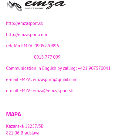
http://emzasport.sk
http://emzasport.com
telefón EMZA: 0905270896
0918 777 099
Communication in English by calling: +421 907570041
e-mail EMZA:
emzasport@gmail.com
e-mail EMZA:
emza@emzasport.sk
MAPA
Kazanská 12257/5B
821 06 Bratislava