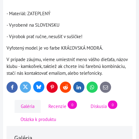
- Materiál: ZATEPLENÝ
- Vyrobené na SLOVENSKU
- Výrobok prať ručne, nesušiť v sušičke!
Vyfotený model je vo farbe KRÁĽOVSKÁ MODRÁ.
V prípade záujmu, vieme umiestniť meno vášho dieťaťa, názov
klubu - kamkoľvek, taktiež ak chcete inú farebnú kombináciu,
stačí nás kontaktovať emailom, alebo telefonicky.
Bluesky
Twitter
Facebook
Pinterest
Reddit
LinkedIn
WhatsApp
E-
mail
0
0
Galéria
Recenzie
Diskusia
Otázka k produktu
Galéria