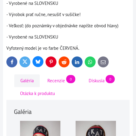
- Vyrobené na SLOVENSKU
- Výrobok prať ručne, nesušiť v sušičke!
- Veľkosť: (do poznámky v objednávke napíšte obvod hlavy)
- Vyrobené na SLOVENSKU
Vyfotený model je vo farbe ČERVENÁ.
Bluesky
Twitter
Facebook
Pinterest
Reddit
LinkedIn
WhatsApp
E-
mail
0
0
Galéria
Recenzie
Diskusia
Otázka k produktu
Galéria