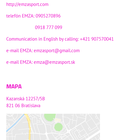
http://emzasport.com
telefón EMZA: 0905270896
0918 777 099
Communication in English by calling: +421 907570041
e-mail EMZA:
emzasport@gmail.com
e-mail EMZA:
emza@emzasport.sk
MAPA
Kazanská 12257/5B
821 06 Bratislava
Externý obsah je blokovaný