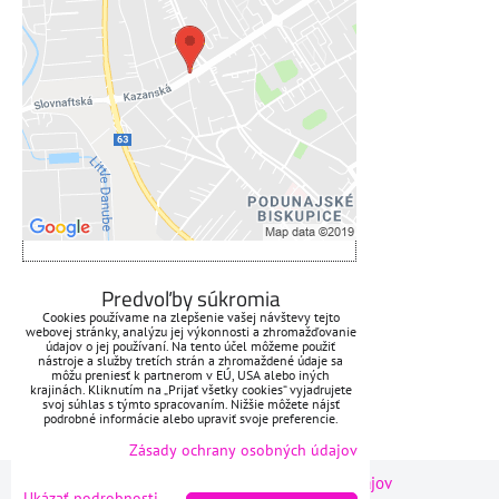
Voľbami súkromia
Prajete si načítať externý obsah?
Povoliť tentokrát
Povoliť a zapamätať - súhlas s
druhom cookie: Funkčné
Otvoriť obsah v novom okne
ZAVOLÁME VÁM SPÄŤ
Predvoľby súkromia
Cookies používame na zlepšenie vašej návštevy tejto
webovej stránky, analýzu jej výkonnosti a zhromažďovanie
*
Váš telefón:
údajov o jej používaní. Na tento účel môžeme použiť
nástroje a služby tretích strán a zhromaždené údaje sa
môžu preniesť k partnerom v EÚ, USA alebo iných
krajinách. Kliknutím na „Prijať všetky cookies“ vyjadrujete
svoj súhlas s týmto spracovaním. Nižšie môžete nájsť
podrobné informácie alebo upraviť svoje preferencie.
Odoslať
Zásady ochrany osobných údajov
Predvoľby súkromia
Zásady ochrany osobných údajov
Ukázať podrobnosti