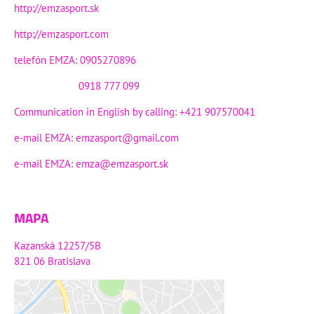
http://emzasport.sk
http://emzasport.com
telefón EMZA: 0905270896
0918 777 099
Communication in English by calling: +421 907570041
e-mail EMZA:
emzasport@gmail.com
e-mail EMZA:
emza@emzasport.sk
MAPA
Kazanská 12257/5B
821 06 Bratislava