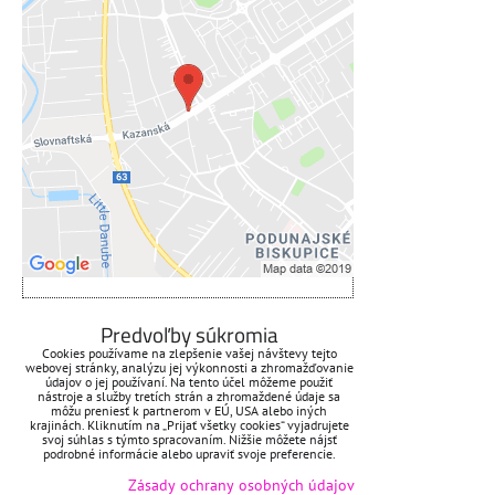
Externý obsah je blokovaný
Voľbami súkromia
Prajete si načítať externý obsah?
Povoliť tentokrát
Povoliť a zapamätať - súhlas s
druhom cookie: Funkčné
Otvoriť obsah v novom okne
ZAVOLÁME VÁM SPÄŤ
Predvoľby súkromia
Cookies používame na zlepšenie vašej návštevy tejto
webovej stránky, analýzu jej výkonnosti a zhromažďovanie
*
Váš telefón:
údajov o jej používaní. Na tento účel môžeme použiť
nástroje a služby tretích strán a zhromaždené údaje sa
môžu preniesť k partnerom v EÚ, USA alebo iných
krajinách. Kliknutím na „Prijať všetky cookies“ vyjadrujete
svoj súhlas s týmto spracovaním. Nižšie môžete nájsť
podrobné informácie alebo upraviť svoje preferencie.
Odoslať
Zásady ochrany osobných údajov