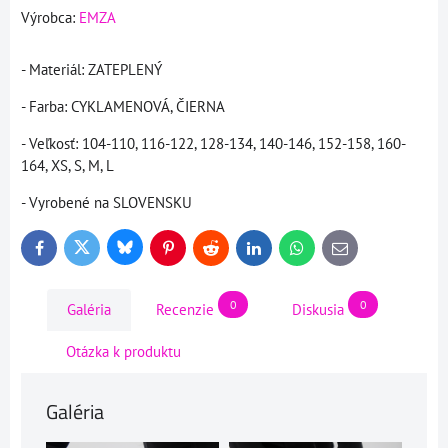
Výrobca:
EMZA
- Materiál: ZATEPLENÝ
- Farba: CYKLAMENOVÁ, ČIERNA
- Veľkosť: 104-110, 116-122, 128-134, 140-146, 152-158, 160-
164, XS, S, M, L
- Vyrobené na SLOVENSKU
Bluesky
Twitter
Facebook
Pinterest
Reddit
LinkedIn
WhatsApp
E-
mail
0
0
Galéria
Recenzie
Diskusia
Otázka k produktu
Galéria