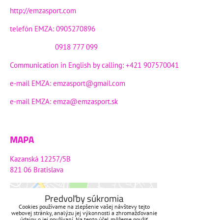
http://emzasport.com
telefón EMZA: 0905270896
0918 777 099
Communication in English by calling: +421 907570041
e-mail EMZA:
emzasport@gmail.com
e-mail EMZA:
emza@emzasport.sk
MAPA
Kazanská 12257/5B
821 06 Bratislava
Predvoľby súkromia
Cookies používame na zlepšenie vašej návštevy tejto
Externý obsah je blokovaný
webovej stránky, analýzu jej výkonnosti a zhromažďovanie
údajov o jej používaní. Na tento účel môžeme použiť