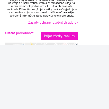
Voľbami súkromia
nástroje a služby tretích strán a zhromaždené údaje sa
môžu preniesť k partnerom v EÚ, USA alebo iných
krajinách. Kliknutím na „Prijať všetky cookies“ vyjadrujete
Prajete si načítať externý obsah?
svoj súhlas s týmto spracovaním. Nižšie môžete nájsť
podrobné informácie alebo upraviť svoje preferencie.
Povoliť tentokrát
Zásady ochrany osobných údajov
Ukázať podrobnosti
Povoliť a zapamätať - súhlas s
Prijať všetky cookies
druhom cookie: Funkčné
Otvoriť obsah v novom okne
ZAVOLÁME VÁM SPÄŤ
*
Váš telefón:
Odoslať
Predvoľby súkromia
Zásady ochrany osobných údajov