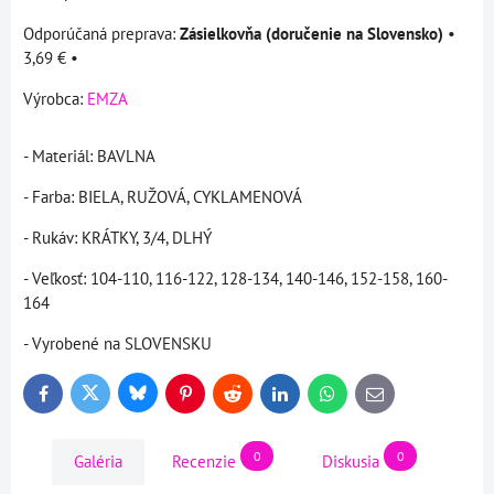
Zásielkovňa (doručenie na Slovensko)
•
3,69 €
•
Výrobca:
EMZA
- Materiál: BAVLNA
- Farba: BIELA, RUŽOVÁ, CYKLAMENOVÁ
- Rukáv: KRÁTKY, 3/4, DLHÝ
- Veľkosť: 104-110, 116-122, 128-134, 140-146, 152-158, 160-
164
- Vyrobené na SLOVENSKU
Bluesky
Twitter
Facebook
Pinterest
Reddit
LinkedIn
WhatsApp
E-
mail
0
0
Galéria
Recenzie
Diskusia