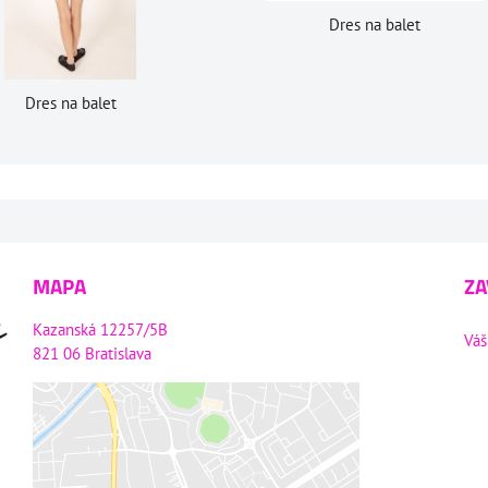
Dres na balet
Dres na balet
MAPA
ZA
Kazanská 12257/5B
Váš
821 06 Bratislava
Externý obsah je blokovaný
Voľbami súkromia