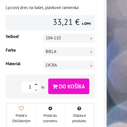
Lycrový dres na balet, plavkové ramienka
33,21 €
s DPH
Veľkosť
104-110
Farba
BIELA
Materiál
LYCRA
DO KOŠÍKA
ks
Pridať k
Pridať do
Otázka k
Obľúbeným
zoznamu
produktu