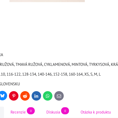
RA
LA, RUŽOVÁ, TMAVÁ RUŽOVÁ, CYKLAMENOVÁ, MINTOVÁ, TYRKYSOVÁ, K
110, 116-122, 128-134, 140-146, 152-158, 160-164, XS, S, M, L
a SLOVENSKU
Bluesky
r
Pinterest
Reddit
LinkedIn
WhatsApp
E-
mail
0
0
Recenzie
Diskusia
Otázka k produktu