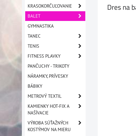
Dres na b
KRASOKORČUĽOVANIE
BALET
GYMNASTIKA
TANEC
TENIS
FITNESS PLAVKY
PANČUCHY - TRIKOTY
NÁRAMKY, PRÍVESKY
BÁBIKY
METROVÝ TEXTIL
KAMIENKY HOT-FIX A
NAŠÍVACIE
VÝROBA SÚŤAŽNÝCH
KOSTÝMOV NA MIERU