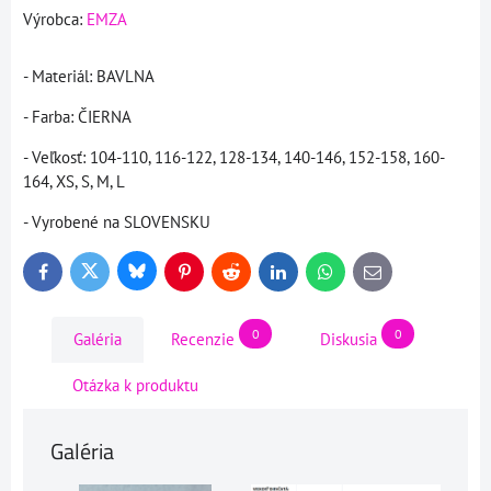
Výrobca:
EMZA
- Materiál: BAVLNA
- Farba: ČIERNA
- Veľkosť: 104-110, 116-122, 128-134, 140-146, 152-158, 160-
164, XS, S, M, L
- Vyrobené na SLOVENSKU
Bluesky
Twitter
Facebook
Pinterest
Reddit
LinkedIn
WhatsApp
E-
mail
0
0
Galéria
Recenzie
Diskusia
Otázka k produktu
Galéria