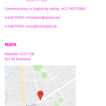
Communication in English by calling: +421 907570041
e-mail EMZA:
emzasport@gmail.com
e-mail EMZA:
emza@emzasport.sk
MAPA
Kazanská 12257/5B
821 06 Bratislava
Externý obsah je blokovaný
Voľbami súkromia
Prajete si načítať externý obsah?
Povoliť tentokrát