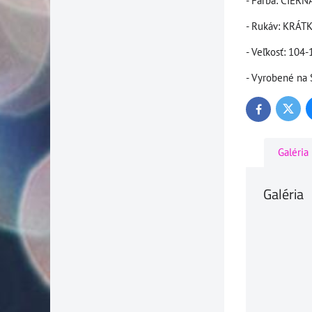
- Farba: ČIER
- Rukáv: KRÁTK
- Veľkosť: 104-
- Vyrobené n
Twitte
Facebook
Galéria
Galéria