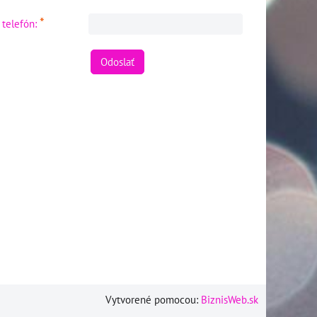
*
 telefón:
Odoslať
Vytvorené pomocou:
BiznisWeb.sk