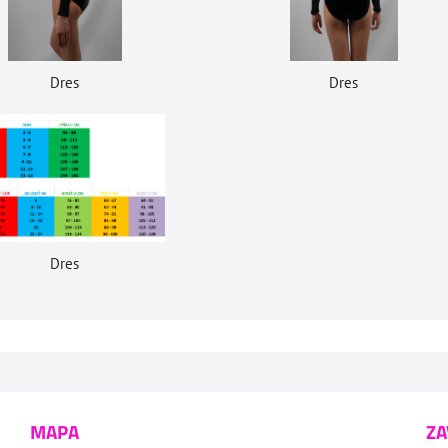
Dres
Dres
Dres
MAPA
ZA