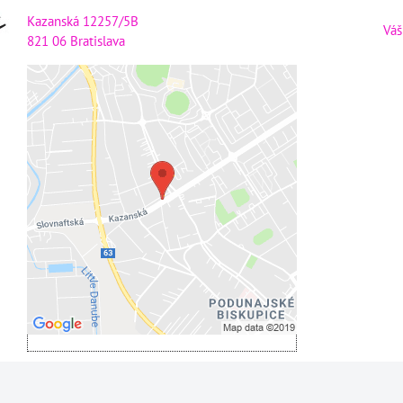
Kazanská 12257/5B
Váš
821 06 Bratislava
Externý obsah je blokovaný
Voľbami súkromia
Prajete si načítať externý obsah?
Povoliť tentokrát
Povoliť a zapamätať - súhlas s
druhom cookie: Funkčné
Otvoriť obsah v novom okne