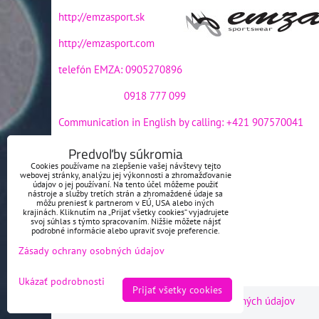
http://emzasport.sk
http://emzasport.com
telefón EMZA: 0905270896
0918 777 099
Communication in English by calling: +421 907570041
e-mail EMZA:
emzasport@gmail.com
Predvoľby súkromia
Cookies používame na zlepšenie vašej návštevy tejto
e-mail EMZA:
emza@emzasport.sk
webovej stránky, analýzu jej výkonnosti a zhromažďovanie
údajov o jej používaní. Na tento účel môžeme použiť
nástroje a služby tretích strán a zhromaždené údaje sa
môžu preniesť k partnerom v EÚ, USA alebo iných
krajinách. Kliknutím na „Prijať všetky cookies“ vyjadrujete
svoj súhlas s týmto spracovaním. Nižšie môžete nájsť
podrobné informácie alebo upraviť svoje preferencie.
Zásady ochrany osobných údajov
Ukázať podrobnosti
Prijať všetky cookies
Predvoľby súkromia
Zásady ochrany osobných údajov