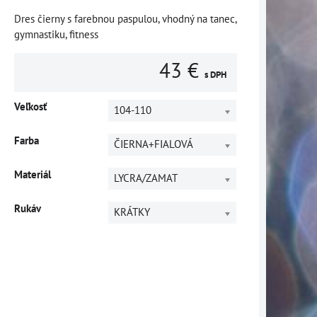
Dres čierny s farebnou paspulou, vhodný na tanec,
gymnastiku, fitness
43 €
s DPH
Veľkosť
104-110
Farba
ČIERNA+FIALOVÁ
Materiál
LYCRA/ZAMAT
Rukáv
KRÁTKY