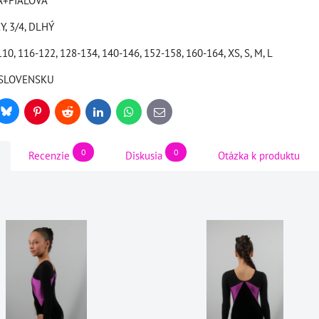
NA+FIALOVÁ
Y, 3/4, DLHÝ
110, 116-122, 128-134, 140-146, 152-158, 160-164, XS, S, M, L
a SLOVENSKU
Bluesky
r
Pinterest
Reddit
LinkedIn
WhatsApp
E-
mail
0
0
Recenzie
Diskusia
Otázka k produktu