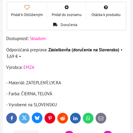
Pridať k Obľúbeným
Pridať do zoznamu
Otázka k produktu
Doručenia
Dostupnosť:
Skladom
Zásielkovňa (doručenie na Slovensko)
•
3,69 €
•
Výrobca:
EMZA
- Materiál: ZATEPLENÝ, LYCRA
- Farba: ČIERNA, TELOVÁ
- Vyrobené na SLOVENSKU
Bluesky
Twitter
Facebook
Pinterest
Reddit
LinkedIn
WhatsApp
E-
mail