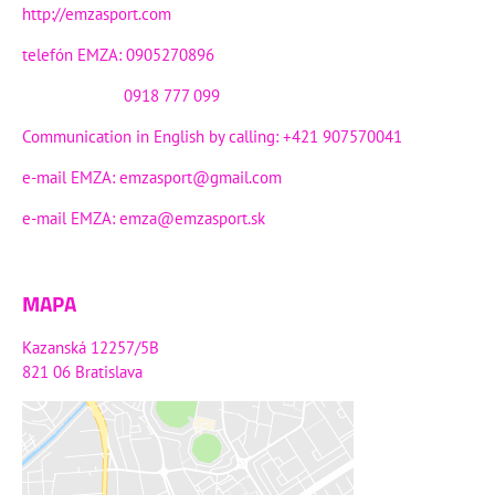
http://emzasport.com
telefón EMZA: 0905270896
0918 777 099
Communication in English by calling: +421 907570041
e-mail EMZA:
emzasport@gmail.com
e-mail EMZA:
emza@emzasport.sk
MAPA
Kazanská 12257/5B
821 06 Bratislava
Externý obsah je blokovaný