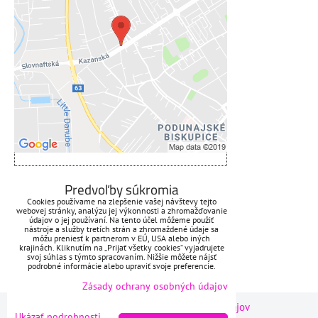
Voľbami súkromia
Prajete si načítať externý obsah?
Povoliť tentokrát
Povoliť a zapamätať - súhlas s
druhom cookie: Funkčné
Otvoriť obsah v novom okne
ZAVOLÁME VÁM SPÄŤ
Predvoľby súkromia
Cookies používame na zlepšenie vašej návštevy tejto
webovej stránky, analýzu jej výkonnosti a zhromažďovanie
*
Váš telefón:
údajov o jej používaní. Na tento účel môžeme použiť
nástroje a služby tretích strán a zhromaždené údaje sa
môžu preniesť k partnerom v EÚ, USA alebo iných
krajinách. Kliknutím na „Prijať všetky cookies“ vyjadrujete
svoj súhlas s týmto spracovaním. Nižšie môžete nájsť
podrobné informácie alebo upraviť svoje preferencie.
Odoslať
Zásady ochrany osobných údajov
Predvoľby súkromia
Zásady ochrany osobných údajov
Ukázať podrobnosti