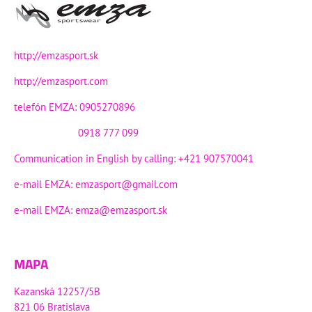
http://emzasport.sk
http://emzasport.com
telefón EMZA: 0905270896
0918 777 099
Communication in English by calling: +421 907570041
e-mail EMZA:
emzasport@gmail.com
e-mail EMZA:
emza@emzasport.sk
MAPA
Kazanská 12257/5B
821 06 Bratislava