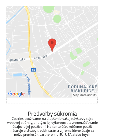
Externý obsah je blokovaný
Voľbami súkromia
Prajete si načítať externý obsah?
Povoliť tentokrát
Povoliť a zapamätať - súhlas s
druhom cookie: Funkčné
Otvoriť obsah v novom okne
ZAVOLÁME VÁM SPÄŤ
Predvoľby súkromia
Cookies používame na zlepšenie vašej návštevy tejto
webovej stránky, analýzu jej výkonnosti a zhromažďovanie
*
Váš telefón:
údajov o jej používaní. Na tento účel môžeme použiť
nástroje a služby tretích strán a zhromaždené údaje sa
môžu preniesť k partnerom v EÚ, USA alebo iných