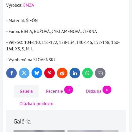
Výrobca:
EMZA
- Materiál: ŠIFÓN
- Farba: BIELA, RUŽOVÁ, CYKLAMENOVÁ, ČIERNA
- Veľkosť: 104-110, 116-122, 128-134, 140-146, 152-158, 160-
164, XS, S, M, L
- Vyrobené na SLOVENSKU
Bluesky
Twitter
Facebook
Pinterest
Reddit
LinkedIn
WhatsApp
E-
mail
0
0
Galéria
Recenzie
Diskusia
Otázka k produktu
Galéria