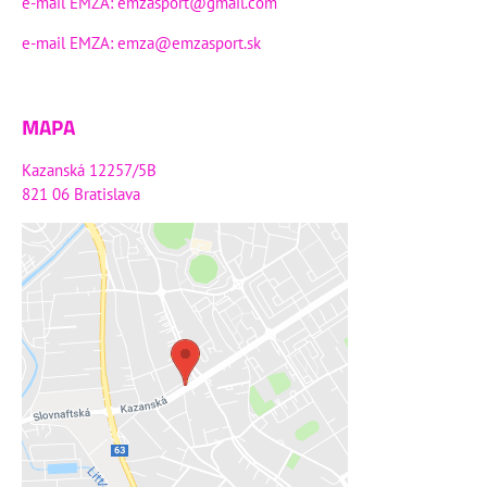
e-mail EMZA:
emzasport@gmail.com
e-mail EMZA:
emza@emzasport.sk
MAPA
Kazanská 12257/5B
821 06 Bratislava
Externý obsah je blokovaný
Voľbami súkromia
Prajete si načítať externý obsah?
Povoliť tentokrát
Povoliť a zapamätať - súhlas s
druhom cookie: Funkčné