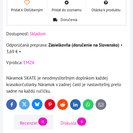
Pridať k Obľúbeným
Pridať do zoznamu
Otázka k produktu
Doručenia
Dostupnosť:
Skladom
Zásielkovňa (doručenie na Slovensko)
•
3,69 €
•
Výrobca:
EMZA
Náramok SKATE je neodmysliteľným doplnkom každej
krasokorčuliarky. Náramok v zadnej časti je nastaviteľný, preto
sadne na každú ručičku.
Bluesky
Twitter
Facebook
Pinterest
Reddit
LinkedIn
WhatsApp
E-
mail
0
0
Recenzie
Diskusia