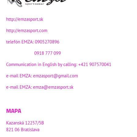
http://emzasport.sk
http://emzasport.com
telefón EMZA: 0905270896
0918 777 099
Communication in English by calling: +421 907570041
e-mail EMZA:
emzasport@gmail.com
e-mail EMZA:
emza@emzasport.sk
MAPA
Kazanská 12257/5B
821 06 Bratislava