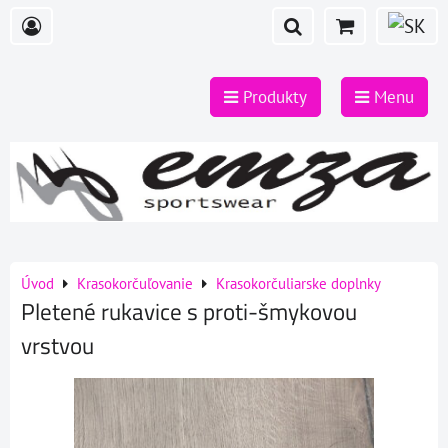
Produkty
Menu
Úvod
Krasokorčuľovanie
Krasokorčuliarske doplnky
Pletené rukavice s proti-šmykovou
vrstvou