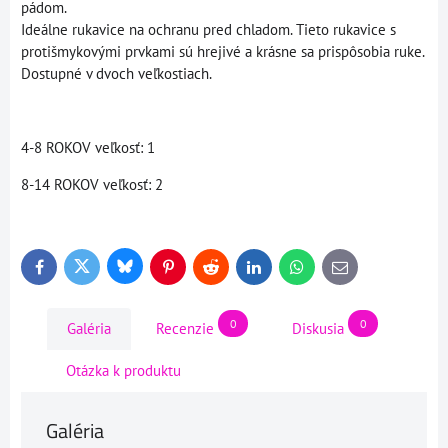
pádom.
Ideálne rukavice na ochranu pred chladom. Tieto rukavice s
protišmykovými prvkami sú hrejivé a krásne sa prispôsobia ruke.
Dostupné v dvoch veľkostiach.
4-8 ROKOV veľkosť: 1
8-14 ROKOV veľkosť: 2
Bluesky
Twitter
Facebook
Pinterest
Reddit
LinkedIn
WhatsApp
E-
mail
0
0
Galéria
Recenzie
Diskusia
Otázka k produktu
Galéria