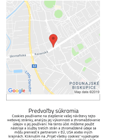
Externý obsah je blokovaný
Voľbami súkromia
Prajete si načítať externý obsah?
Povoliť tentokrát
Povoliť a zapamätať - súhlas s
druhom cookie: Funkčné
Otvoriť obsah v novom okne
ZAVOLÁME VÁM SPÄŤ
Predvoľby súkromia
Cookies používame na zlepšenie vašej návštevy tejto
webovej stránky, analýzu jej výkonnosti a zhromažďovanie
*
Váš telefón:
údajov o jej používaní. Na tento účel môžeme použiť
nástroje a služby tretích strán a zhromaždené údaje sa
môžu preniesť k partnerom v EÚ, USA alebo iných
krajinách. Kliknutím na „Prijať všetky cookies“ vyjadrujete