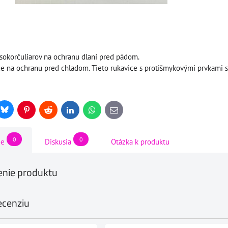
sokorčuliarov na ochranu dlaní pred pádom.
ce na ochranu pred chladom. Tieto rukavice s protišmykovými prvkami sú
Bluesky
r
Pinterest
Reddit
LinkedIn
WhatsApp
E-
mail
0
0
ie
Diskusia
Otázka k produktu
nie produktu
ecenziu