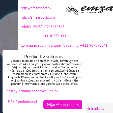
http://emzasport.sk
http://emzasport.com
telefón EMZA: 0905270896
0918 777 099
Communication in English by calling: +421 907570041
e-mail EMZA:
emzasport@gmail.com
Predvoľby súkromia
Cookies používame na zlepšenie vašej návštevy tejto
e-mail EMZA:
emza@emzasport.sk
webovej stránky, analýzu jej výkonnosti a zhromažďovanie
údajov o jej používaní. Na tento účel môžeme použiť
nástroje a služby tretích strán a zhromaždené údaje sa
môžu preniesť k partnerom v EÚ, USA alebo iných
krajinách. Kliknutím na „Prijať všetky cookies“ vyjadrujete
svoj súhlas s týmto spracovaním. Nižšie môžete nájsť
podrobné informácie alebo upraviť svoje preferencie.
Zásady ochrany osobných údajov
Ukázať podrobnosti
Prijať všetky cookies
Predvoľby súkromia
Zásady ochrany osobných údajov