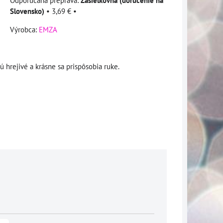
Zásielkovňa (doručenie na
Slovensko)
•
3,69 €
•
Výrobca:
EMZA
 hrejivé a krásne sa prispôsobia ruke.