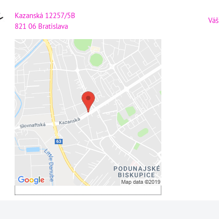
Kazanská 12257/5B
Váš
821 06 Bratislava
Externý obsah je blokovaný
Voľbami súkromia
Prajete si načítať externý obsah?
Povoliť tentokrát
Povoliť a zapamätať - súhlas s
druhom cookie: Funkčné
Otvoriť obsah v novom okne