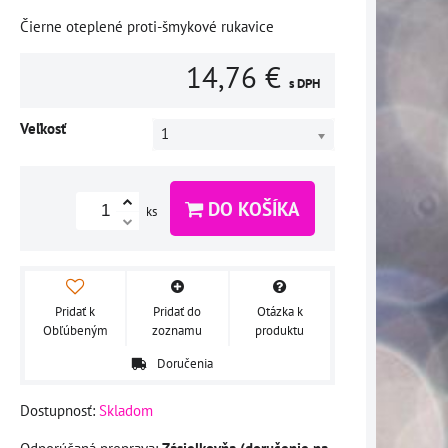
Čierne oteplené proti-šmykové rukavice
14,76 €
s DPH
Veľkosť
1
DO KOŠÍKA
ks
Pridať k
Pridať do
Otázka k
Obľúbeným
zoznamu
produktu
Doručenia
Dostupnosť:
Skladom