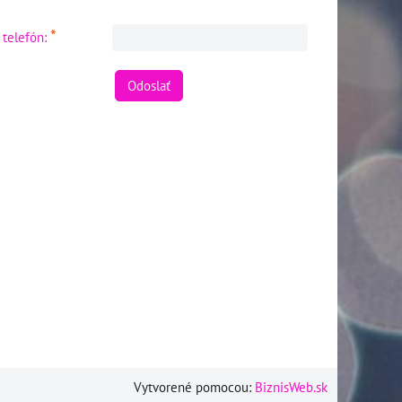
*
 telefón:
Odoslať
Vytvorené pomocou:
BiznisWeb.sk