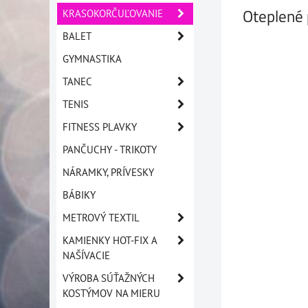
Oteplené 
KRASOKORČUĽOVANIE
BALET
GYMNASTIKA
TANEC
TENIS
FITNESS PLAVKY
PANČUCHY - TRIKOTY
NÁRAMKY, PRÍVESKY
BÁBIKY
METROVÝ TEXTIL
KAMIENKY HOT-FIX A
NAŠÍVACIE
VÝROBA SÚŤAŽNÝCH
KOSTÝMOV NA MIERU