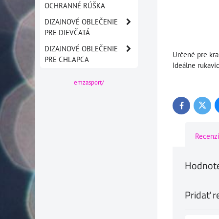
OCHRANNÉ RÚŠKA
DIZAJNOVÉ OBLEČENIE
PRE DIEVČATÁ
DIZAJNOVÉ OBLEČENIE
Určené pre kra
PRE CHLAPCA
Ideálne rukavi
emzasport/
Twitte
Facebook
Recenz
Hodnote
Pridať r