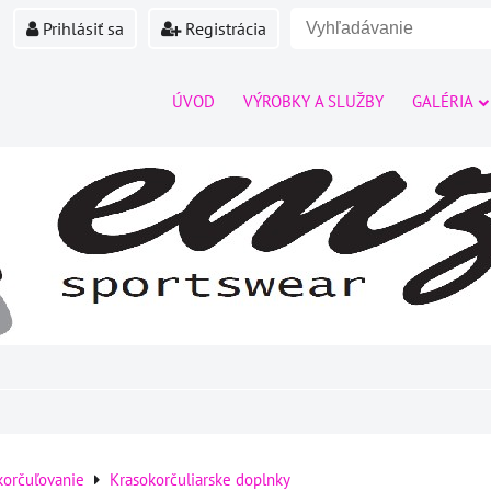
Prihlásiť sa
Registrácia
ÚVOD
VÝROBKY A SLUŽBY
GALÉRIA
korčuľovanie
Krasokorčuliarske doplnky