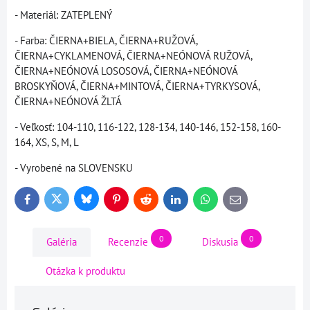
- Materiál: ZATEPLENÝ
- Farba: ČIERNA+BIELA, ČIERNA+RUŽOVÁ,
ČIERNA+CYKLAMENOVÁ, ČIERNA+NEÓNOVÁ RUŽOVÁ,
ČIERNA+NEÓNOVÁ LOSOSOVÁ, ČIERNA+NEÓNOVÁ
BROSKYŇOVÁ, ČIERNA+MINTOVÁ, ČIERNA+TYRKYSOVÁ,
ČIERNA+NEÓNOVÁ ŽLTÁ
- Veľkosť: 104-110, 116-122, 128-134, 140-146, 152-158, 160-
164, XS, S, M, L
- Vyrobené na SLOVENSKU
Bluesky
Twitter
Facebook
Pinterest
Reddit
LinkedIn
WhatsApp
E-
mail
0
0
Galéria
Recenzie
Diskusia
Otázka k produktu