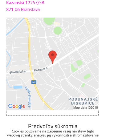
Kazanská 12257/5B
821 06 Bratislava
Externý obsah je blokovaný
Voľbami súkromia
Prajete si načítať externý obsah?
Povoliť tentokrát
Povoliť a zapamätať - súhlas s
druhom cookie: Funkčné
Otvoriť obsah v novom okne
ZAVOLÁME VÁM SPÄŤ
Predvoľby súkromia
Cookies používame na zlepšenie vašej návštevy tejto
webovej stránky, analýzu jej výkonnosti a zhromažďovanie
*